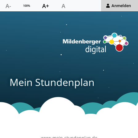
A-
A+
A
Anmelden
100%
Mein Stundenplan
www.mein-stundenplan.de