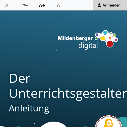
A-
A+
A
Anmelden
100%
Der
Unterrichtsgestalter
Anleitung